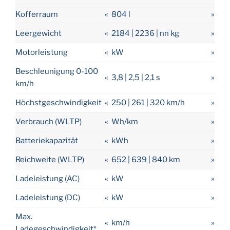
Kofferraum
«
804 l
»
Leergewicht
«
2184 | 2236 | nn kg
»
Motorleistung
«
kW
»
Beschleunigung 0-100
«
3,8 | 2,5 | 2,1 s
»
km/h
Höchstgeschwindigkeit
«
250 | 261 | 320 km/h
»
Verbrauch (WLTP)
«
Wh/km
»
Batteriekapazität
«
kWh
»
Reichweite (WLTP)
«
652 | 639 | 840 km
»
Ladeleistung (AC)
«
kW
»
Ladeleistung (DC)
«
kW
»
Max.
«
km/h
»
Ladegeschwindigkeit*