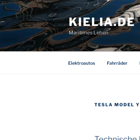
Zum
Inhalt
KIELIA.DE
springen
Maritimes Leben
Elektroautos
Fahrräder
TESLA MODEL Y
Technische