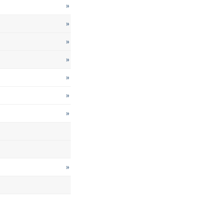
»
»
»
»
»
»
»
»