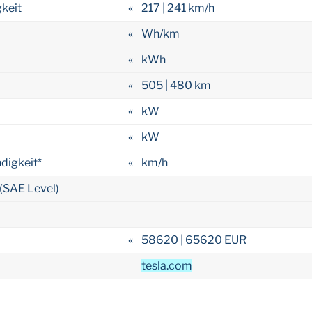
keit
«
217 | 241 km/h
«
Wh/km
«
kWh
«
505 | 480 km
«
kW
«
kW
digkeit*
«
km/h
(SAE Level)
«
58620 | 65620 EUR
tesla.com