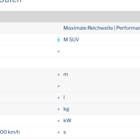
Maximale Reichweite | Performa
«
M SUV
«
«
m
«
«
l
«
kg
«
kW
100 km/h
«
s